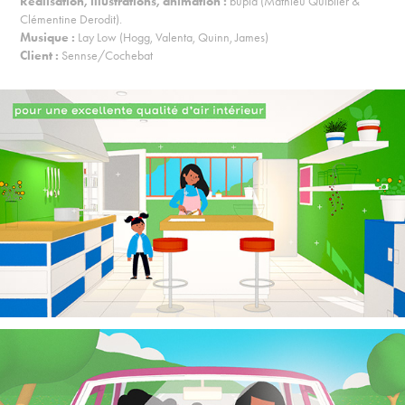
Réalisation, illustrations, animation :
bupla (Mathieu Quiblier &
Clémentine Derodit).
Musique :
Lay Low (Hogg, Valenta, Quinn, James)
Client :
Sennse/Cochebat