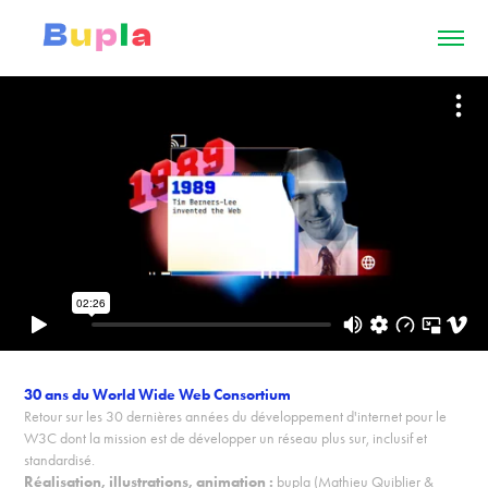
30 ans du World Wide Web Consortium
Retour sur les 30 dernières années du développement d'internet pour le
W3C dont la mission est de développer un réseau plus sur, inclusif et
standardisé.
Réalisation, illustrations, animation :
bupla (Mathieu Quiblier &